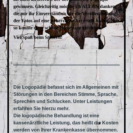
gewinnen. Gleichzeitig möchte ich ALLEN danken,
die mir ihr Einverständnis für die Veröffentlichung
der Fotos auf eine so herzliche Art erteilt haben. Nur
so konnte diese schöne Homepage entstehen.
Viel Spaß beim Stöbern!
Die Logopädie befasst sich im Allgemeinen mit
Störungen in den Bereichen
Stimme, Sprache,
Sprechen
und
Schlucken
. Unter Leistungen
erfahren Sie hierzu mehr.
Die logopädische Behandlung ist eine
kassenärztliche Leistung, das heißt die Kosten
werden von Ihrer Krankenkasse übernommen.