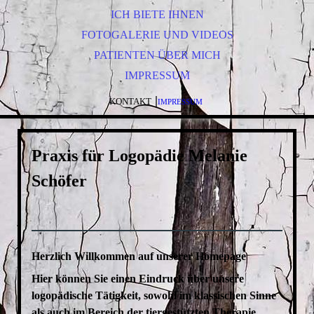
ICH BIETE IHNEN
FOTOGALERIE UND VIDEOS
PATIENTEN ÜBER MICH
IMPRESSUM
|
KONTAKT
IMPRESSUM
Praxis für Logopädie Melanie
Schöfer
Herzlich Willkommen auf unserer Homepage
Hier können Sie einen Eindruck über unsere
logopädische Tätigkeit, sowohl im klassischen Sinne
als auch im Bereich der tiergestützten Therapie